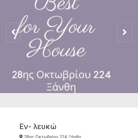
Εν- λευκώ
28ης Οκτωβρίου 224 Ξάνθη