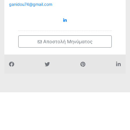
ganidou74@gmail.com
 Αποστολή Μηνύματος
Όλα για την πόλη μας
Ψηφιακές Υπηρεσίες
Δημιουργία E-Shop
3D Εκθέσεις
Επικοινωνία