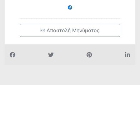
 Αποστολή Μηνύματος
Όλα για την πόλη μας
Ψηφιακές Υπηρεσίες
Δημιουργία E-Shop
3D Εκθέσεις
Επικοινωνία
© 2024 AspectSoft