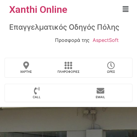
Xanthi Online
Επαγγελματικός Οδηγός Πόλης
Προσφορά της
AspectSoft
ΧΆΡΤΗΣ
ΠΛΗΡΟΦΟΡΊΕΣ
ΏΡΕΣ
CALL
EMAIL