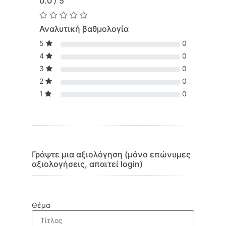
0.0 / 5
Αναλυτική βαθμολογία
5
0
4
0
3
0
2
0
1
0
Γράψτε μια αξιολόγηση (μόνο επώνυμες
αξιολογήσεις, απαιτεί login)
Θέμα